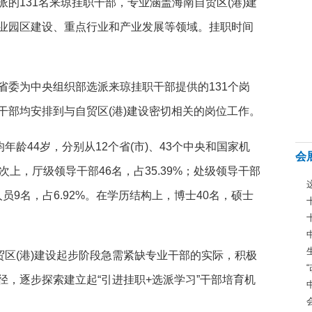
的131名来琼挂职干部，专业涵盖海南自贸区(港)建
业园区建设、重点行业和产业发展等领域。挂职时间
委为中央组织部选派来琼挂职干部提供的131个岗
干部均安排到与自贸区(港)建设密切相关的岗位工作。
龄44岁，分别从12个省(市)、43个中央和国家机
会
上，厅级领导干部46名，占35.39%；处级领导干部
人员9名，占6.92%。在学历结构上，博士40名，硕士
区(港)建设起步阶段急需紧缺专业干部的实际，积极
，逐步探索建立起“引进挂职+选派学习”干部培育机