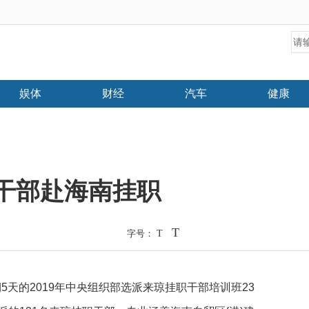
娱体
财经
汽车
健康
名干部赴海南挂职
T
字号：
T
期5天的2019年中央组织部选派来琼挂职干部培训班23