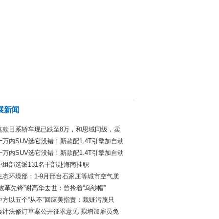
展新闻
这款日系轿车现已跌至8万，和思域同级，卖
十万内SUV选它没错！新款配1.4T引擎加自动
十万内SUV选它没错！新款配1.4T引擎加自动
中组部选派131名干部赴海南挂职
生态环境部：1-9月邢台石家庄等城市空气质
“改革先锋”谢高华去世：曾拎着“乌纱帽”
中方以五个“从不”回应美指责：栽赃污蔑只
会计法修订草案公开征求意见 拟增加雇员免