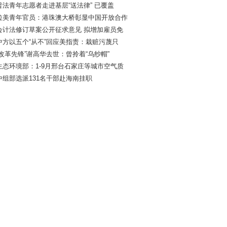
普法青年志愿者走进基层“送法律” 已覆盖
拉美青年官员：港珠澳大桥彰显中国开放合作
会计法修订草案公开征求意见 拟增加雇员免
中方以五个“从不”回应美指责：栽赃污蔑只
“改革先锋”谢高华去世：曾拎着“乌纱帽”
生态环境部：1-9月邢台石家庄等城市空气质
中组部选派131名干部赴海南挂职