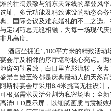
滩的壮阔景致与浦东天际线的摩登风华
选址、多元功能及精致陈设的动态会务
典、国际会议及难忘婚礼的不二之选。
与定制巧思无缝相融，为每一场现代庆
非凡高度。
酒店坐拥近1,100平方米的精致活
宴会厅及相邻的序厅堪称核心亮点。两
地窗勾勒景致，白日里光影流转，夜幕
盛景自始至终都是庆典最动人的天然背景
阿斯特宴会厅采用8.4米挑高无柱设计
可根据需求灵活分割为私密场地；全新
高清LED显示屏，以细腻画质与震撼