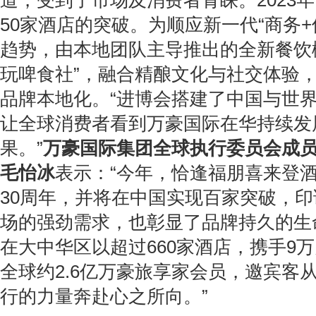
道，受到了市场及消费者青睐。2023
50家酒店的突破。为顺应新一代“商务+
趋势，由本地团队主导推出的全新餐饮概念
玩啤食社”，融合精酿文化与社交体验
品牌本地化。
“进博会搭建了中国与世
让全球消费者看到万豪国际在华持续发
果。”
万豪国际集团全球执行委员会成
毛怡冰
表示：“今年，恰逢福朋喜来登
30周年，并将在中国实现百家突破，
场的强劲需求，也彰显了品牌持久的生
在大中华区以超过660家酒店，携手9
全球约2.6亿万豪旅享家会员，邀宾客
行的力量奔赴心之所向。”